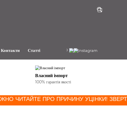
+38(068)191-81-80
Контакти
Статті
Власний імпорт
100% гарантія якості
НО ЧИТАЙТЕ ПРО ПРИЧИНУ УЦІНКИ
! ЗВЕРТА