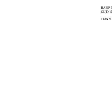
НАБІР 
ОЦТУ 
1485 ₴