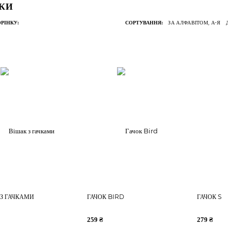
КИ
ЗА АЛФАВІТОМ, А-Я
РІНКУ:
СОРТУВАННЯ:
З ГАЧКАМИ
ГАЧОК BIRD
ГАЧОК S
259 ₴
279 ₴