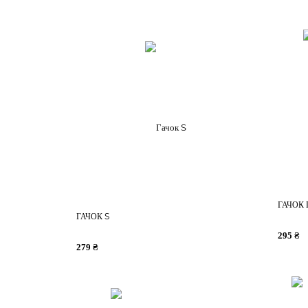
ГАЧОК
ГАЧОК S
295 ₴
279 ₴