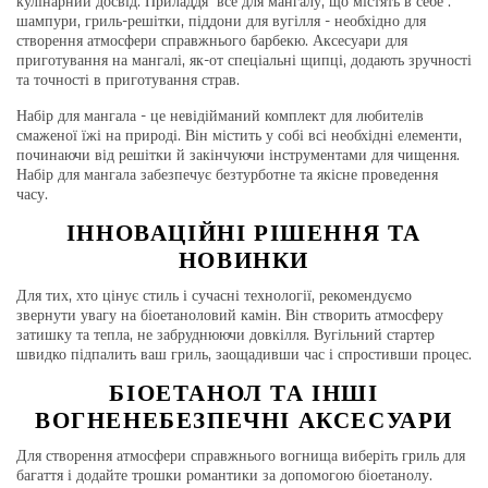
кулінарний досвід. Приладдя все для мангалу, що містять в себе :
шампури, гриль-решітки, піддони для вугілля - необхідно для
створення атмосфери справжнього барбекю. Аксесуари для
приготування на мангалі, як-от спеціальні щипці, додають зручності
та точності в приготування страв.
Набір для мангала - це невідійманий комплект для любителів
смаженої їжі на природі. Він містить у собі всі необхідні елементи,
починаючи від решітки й закінчуючи інструментами для чищення.
Набір для мангала забезпечує безтурботне та якісне проведення
часу.
ІННОВАЦІЙНІ РІШЕННЯ ТА
НОВИНКИ
Для тих, хто цінує стиль і сучасні технології, рекомендуємо
звернути увагу на біоетаноловий камін. Він створить атмосферу
затишку та тепла, не забруднюючи довкілля. Вугільний стартер
швидко підпалить ваш гриль, заощадивши час і спростивши процес.
БІОЕТАНОЛ ТА ІНШІ
ВОГНЕНЕБЕЗПЕЧНІ АКСЕСУАРИ
Для створення атмосфери справжнього вогнища виберіть гриль для
багаття і додайте трошки романтики за допомогою біоетанолу.