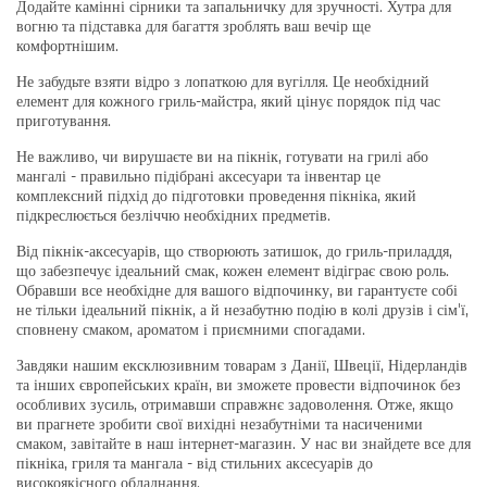
Додайте камінні сірники та запальничку для зручності. Хутра для
вогню та підставка для багаття зроблять ваш вечір ще
комфортнішим.
Не забудьте взяти відро з лопаткою для вугілля. Це необхідний
елемент для кожного гриль-майстра, який цінує порядок під час
приготування.
Не важливо, чи вирушаєте ви на пікнік, готувати на грилі або
мангалі - правильно підібрані аксесуари та інвентар це
комплексний підхід до підготовки проведення пікніка, який
підкреслюється безліччю необхідних предметів.
Від пікнік-аксесуарів, що створюють затишок, до гриль-приладдя,
що забезпечує ідеальний смак, кожен елемент відіграє свою роль.
Обравши все необхідне для вашого відпочинку, ви гарантуєте собі
не тільки ідеальний пікнік, а й незабутню подію в колі друзів і сім'ї,
сповнену смаком, ароматом і приємними спогадами.
Завдяки нашим ексклюзивним товарам з Данії, Швеції, Нідерландів
та інших європейських країн, ви зможете провести відпочинок без
особливих зусиль, отримавши справжнє задоволення. Отже, якщо
ви прагнете зробити свої вихідні незабутніми та насиченими
смаком, завітайте в наш інтернет-магазин. У нас ви знайдете все для
пікніка, гриля та мангала - від стильних аксесуарів до
високоякісного обладнання.