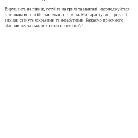
Вирушайте на пікнік, готуйте на грилі та мангалі, насолоджуйтеся
затишком вогню біоетанольного каміна. Ми гарантуємо, що ваші
вихідні стануть яскравими та незабутніми. Бажаємо приємного
відпочинку та смачних страв просто неба!
COPYRIGHT 2026 BOUQUETSBURO
КАТАЛОГ
ІНФОРМАЦІЯ