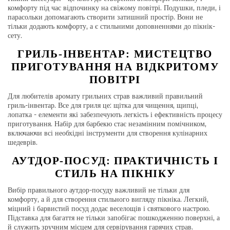
комфорту під час відпочинку на свіжому повітрі. Подушки, пледи, і
парасольки допомагають створити затишний простір. Вони не
тільки додають комфорту, а є стильними доповненнями до пікнік-
сету.
ГРИЛЬ-ІНВЕНТАР: МИСТЕЦТВО
ПРИГОТУВАННЯ НА ВІДКРИТОМУ
ПОВІТРІ
Для любителів аромату грильних страв важливий правильний
гриль-інвентар. Все для гриля це: щітка для чищення, щипці,
лопатка - елементи які забезпечують легкість і ефективність процесу
приготування. Набір для барбекю стає незамінним помічником,
включаючи всі необхідні інструменти для створення кулінарних
шедеврів.
АУТДОР-ПОСУД: ПРАКТИЧНІСТЬ І
СТИЛЬ НА ПІКНІКУ
Вибір правильного аутдор-посуду важливий не тільки для
комфорту, а й для створення стильного вигляду пікніка. Легкий,
міцний і барвистий посуд додає веселощів і святкового настрою.
Підставка для багаття не тільки запобігає пошкодженню поверхні, а
й служить зручним місцем для сервірування гарячих страв.