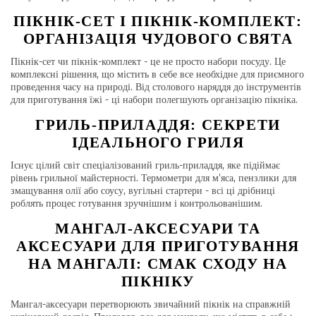
ПІКНІК-СЕТ І ПІКНІК-КОМПЛЕКТ:
ОРГАНІЗАЦІЯ ЧУДОВОГО СВЯТА
Пікнік-сет чи пікнік-комплект - це не просто набори посуду. Це
комплексні рішення, що містить в себе все необхідне для приємного
проведення часу на природі. Від столового наряддя до інструментів
для приготування їжі - ці набори полегшують організацію пікніка.
ГРИЛЬ-ПРИЛАДДЯ: СЕКРЕТИ
ІДЕАЛЬНОГО ГРИЛЯ
Існує цілий світ спеціалізований гриль-приладдя, яке підіймає
рівень грильної майстерності. Термометри для м'яса, пензлики для
змащування олії або соусу, вугільні стартери - всі ці дрібниці
роблять процес готування зручнішим і контрольованішим.
МАНГАЛ-АКСЕСУАРИ ТА
АКСЕСУАРИ ДЛЯ ПРИГОТУВАННЯ
НА МАНГАЛІ: СМАК СХОДУ НА
ПІКНІКУ
Мангал-аксесуари перетворюють звичайний пікнік на справжній