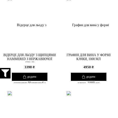
Садові фартухи і органайзери
Садове мило
Кошики,ящики,таці
Кава та чай
Садовий інструмент
Ліхтарі
Кухонні аксесуари
Термометри
Придверні килимки,щітки для взуття,стопори
Кухонний текстиль
Настінний декор
Свічки
Сервірувальні килимки
Свічники
Сквізери
Статуетки,фігурки
Термопосуд
ВІДЕРЦЕ ДЛЯ ЛЬОДУ З ЩИПЦЯМИ
ГРАФИН ДЛЯ ВИНА У ФОРМІ
HAMMERED З НЕРЖАВІЮЧОЇ
КАЧКИ, 1000 МЛ
Текстиль
Тортівниці та етажерки
СТАЛІ
3398 ₴
4950 ₴
додати
додати