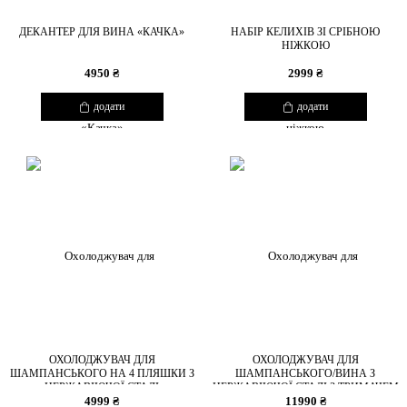
ДЕКАНТЕР ДЛЯ ВИНА «КАЧКА»
НАБІР КЕЛИХІВ ЗІ СРІБНОЮ
НІЖКОЮ
4950 ₴
2999 ₴
додати
додати
ОХОЛОДЖУВАЧ ДЛЯ
ОХОЛОДЖУВАЧ ДЛЯ
ШАМПАНСЬКОГО НА 4 ПЛЯШКИ З
ШАМПАНСЬКОГО/ВИНА З
НЕРЖАВІЮЧОЇ СТАЛІ
НЕРЖАВІЮЧОЇ СТАЛІ З ТРИМАЧЕМ
4999 ₴
ДЛЯ 6 КЕЛИХІВ
11990 ₴