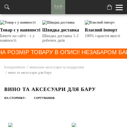
Товар є у наявності
Швидка доставка
Власний імпорт
Келихи та чашки
Бачите на сайті - є у
Швидка доставка 1-2
100% гарантія якості
наявності
робочих днів
Посуд
НА РОЗМІР ТОВАРУ В ОПИСІ! НЕЗАБАРОМ Б
Аксесуари для горщиків та кашпо
Аксесуари
Керамічні
bouquetsburo
вишукані аксесуари та подарунки
Аксесуари для вогню
Металеві / пластикові
вино та аксесуари для бару
Вино та аксесуари для бару
Годівнички
Теракотові
ВИНО ТА АКСЕСУАРИ ДЛЯ БАРУ
Бар
Декор та інтерʼєрні аксесуари
Лійки для рослин
Інтерʼєрні килимки
НА СТОРІНКУ:
СОРТУВАННЯ:
Для запікання
Сервірування та подача
Садові опори
Аксесуари для ванної
Вази
Для зберігання
Фоторамки
Садові рукавички
Для побуту
Гачки
Для змішування
Чай, кава та зберігання
Садові фігурки
Для рук і тіла
Для зберігання
Для подачі