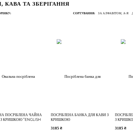
, КАВА ТА ЗБЕРІГАННЯ
ЗА АЛФАВІТОМ, А-Я
РІНКУ:
СОРТУВАННЯ:
НА ПОСРІБЛЕНА ЧАЙНА
ПОСРІБЛЕНА БАНКА ДЛЯ КАВИ З
ПОСРІБЛЕ
 З КРИШКОЮ “ENGLISH
КРИШКОЮ
З КРИШК
FAST TEA”
3185 ₴
3185 ₴