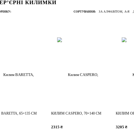
ЕРʼЄРНІ КИЛИМКИ
РІНКУ:
СОРТУВАННЯ:
ЗА АЛФАВІТОМ, А-Я
BARETTA, 65×135 СМ
КИЛИМ CASPERO, 70×140 СМ
КИЛИМ OR
2315 ₴
3205 ₴