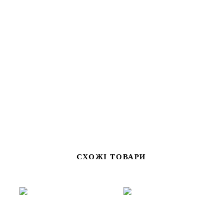
Ємкість для зберігання з вушками не можливо не помітити!
Вона створює настрій та додає легкості в інтер'єрі.Може
служити як декором так і скринькою або цукерницею.
СХОЖІ ТОВАРИ