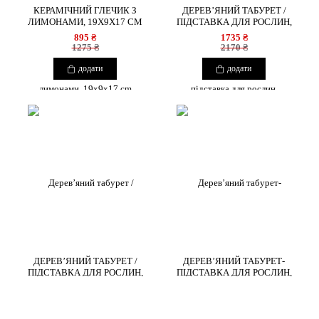
КЕРАМІЧНИЙ ГЛЕЧИК З
ДЕРЕВ’ЯНИЙ ТАБУРЕТ /
ЛИМОНАМИ, 19X9X17 CM
ПІДСТАВКА ДЛЯ РОСЛИН,
33×33×49 СМ
895 ₴
1735 ₴
1275 ₴
2170 ₴
додати
додати
ДЕРЕВ’ЯНИЙ ТАБУРЕТ /
ДЕРЕВ’ЯНИЙ ТАБУРЕТ-
ПІДСТАВКА ДЛЯ РОСЛИН,
ПІДСТАВКА ДЛЯ РОСЛИН,
30×30×58 СМ
38×18×38 СМ
3065 ₴
1915 ₴
COPYRIGHT 2026 BOUQUETSBURO
3828 ₴
2389 ₴
КАТАЛОГ