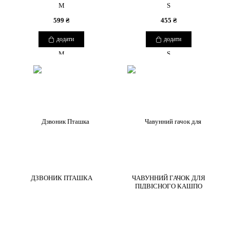
М
S
599 ₴
455 ₴
додати
додати
ДЗВОНИК ПТАШКА
ЧАВУННИЙ ГАЧОК ДЛЯ
ПІДВІСНОГО КАШПО
COPYRIGHT 2026 BOUQUETSBURO
850 ₴
580 ₴
КАТАЛОГ
додати
додати
ІНФОРМАЦІЯ