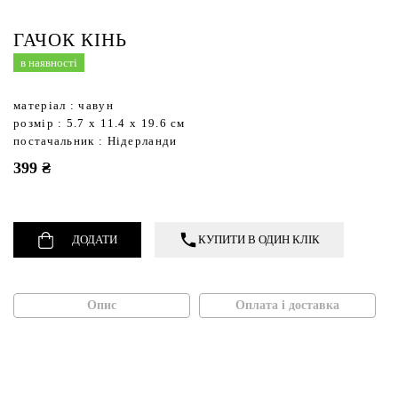
Садові фартухи і органайзери
Садове мило
Кошики,ящики,таці
Кава та чай
Садовий інструмент
ГАЧОК КІНЬ
Ліхтарі
Кухонні аксесуари
Термометри
в наявності
Придверні килимки,щітки для взуття,стопори
Кухонний текстиль
Настінний декор
матеріал : чавун
Свічки
Сервірувальні килимки
розмір : 5.7 x 11.4 x 19.6 см
постачальник : Нідерланди
Свічники
Сквізери
399 ₴
Статуетки,фігурки
Термопосуд
Текстиль
Тортівниці та етажерки
ДОДАТИ
КУПИТИ В ОДИН КЛІК
Опис
Оплата і доставка