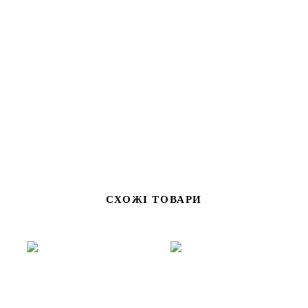
додає затишку та тепла в інтер'єрі.
Завжди актуальні глечики або сосуди - це стильні та
трендові речі для себе, рідних та друзів.
Для гармонійного розташування квітів або гілок в глечику
потрібно завжди пам'ятати пропорцію 3:5:8 (де 8- це глечик
з квітами,відповідно 5 сам глечик,3 квіти,або навпаки)
СХОЖІ ТОВАРИ