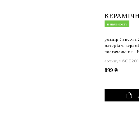
КЕРАМІЧН
в наявності
розмір : висота 
матеріал: керам
постачальник : 
артикул 6CE20
899 ₴