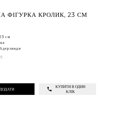
А ФІГУРКА КРОЛИК, 23 СМ
23 см
іка
Нідерланди
15
КУПИТИ В ОДИН
ДОДАТИ
КЛІК