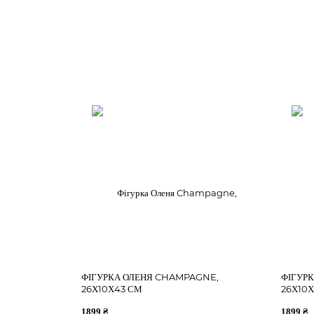
– подарунка
– оформлення вітрин або фотозон
ФІГУРКА ОЛЕНЯ CHAMPAGNE,
ФІГУР
26Х10Х43 СМ
26Х10
1899 ₴
1899 ₴