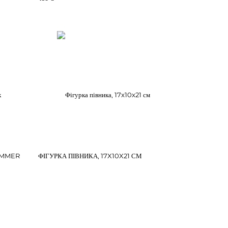
UMMER
ФІГУРКА ПІВНИКА, 17X10X21 СМ
999 ₴
ОНТАКТИ
раїна, Київ
8(068)191-81-80
-mail: dit.pov@gmail.com