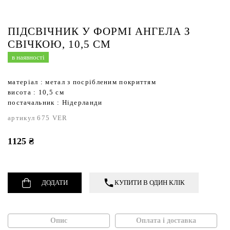
Садові фартухи і органайзери
Садове мило
Кошики,ящики,таці
Кава та чай
Садовий інструмент
ПІДСВІЧНИК У ФОРМІ АНГЕЛА З
Ліхтарі
Кухонні аксесуари
Термометри
СВІЧКОЮ, 10,5 СМ
Придверні килимки,щітки для взуття,стопори
Кухонний текстиль
Настінний декор
в наявності
Свічки
Сервірувальні килимки
матеріал : метал з посрібленим покриттям
Свічники
Сквізери
висота : 10,5 см
Статуетки,фігурки
Термопосуд
постачальник : Нідерланди
Текстиль
артикул 675 VER
Тортівниці та етажерки
1125 ₴
ДОДАТИ
КУПИТИ В ОДИН КЛІК
Опис
Оплата і доставка