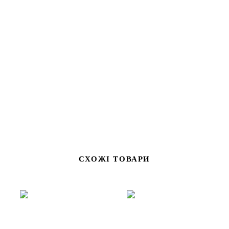
Вишуканий підсвічник у формі ангела-охоронця стане
ніжним акцентом у вашому інтер’єрі. Виконаний із металу з
посрібленим покриттям, він поєднує стильний дизайн і
символічність образу ангела. У комплект входить свічка, що
робить цей аксесуар відразу готовим до використання.
СХОЖІ ТОВАРИ