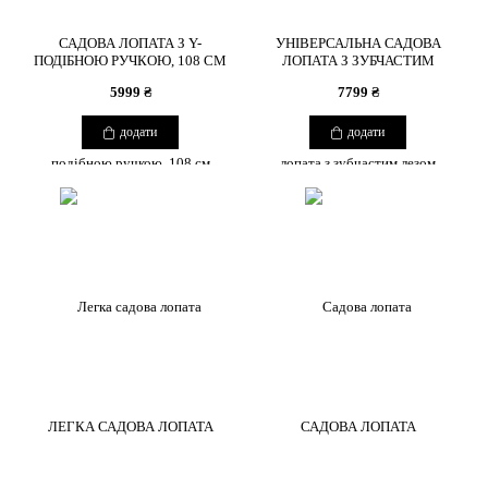
САДОВА ЛОПАТА З Y-
УНІВЕРСАЛЬНА САДОВА
ПОДІБНОЮ РУЧКОЮ, 108 СМ
ЛОПАТА З ЗУБЧАСТИМ
ЛЕЗОМ
5999 ₴
7799 ₴
додати
додати
ЛЕГКА САДОВА ЛОПАТА
САДОВА ЛОПАТА
COPYRIGHT 2026 BOUQUETSBURO
2565 ₴
3399 ₴