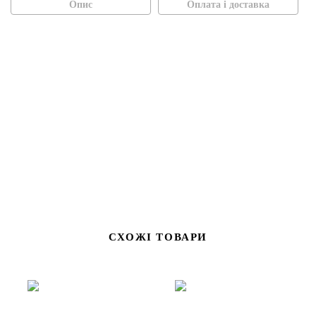
Опис
Оплата і доставка
Садова лопатка з короноподібним лезом
—
спеціалізований інструмент для садівників, який ідеально
підходить для висаджування цибулинних рослин, створення
лунок та роботи з твердим ґрунтом. Завдяки особливій
формі леза у вигляді «корони» лопатка легко проникає в
землю, забезпечуючи точність і зручність під час роботи.
СХОЖІ ТОВАРИ