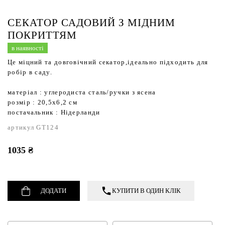
Садові фартухи і органайзери
Садове мило
Кошики,ящики,таці
Кава та чай
Садовий інструмент
СЕКАТОР САДОВИЙ З МІДНИМ
Ліхтарі
Кухонні аксесуари
ПОКРИТТЯМ
Термометри
в наявності
Придверні килимки,щітки для взуття,стопори
Кухонний текстиль
Настінний декор
Це міцний та довговічний секатор,ідеально підходить для
Свічки
Сервірувальні килимки
робір в саду.
Свічники
Сквізери
матеріал : углеродиста сталь/ручки з ясена
Статуетки,фігурки
Термопосуд
розмір : 20,5х6,2 см
постачальник : Нідерланди
Текстиль
Тортівниці та етажерки
артикул GT124
1035 ₴
ДОДАТИ
КУПИТИ В ОДИН КЛІК