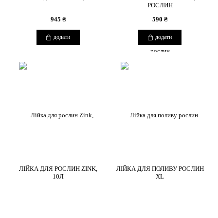
РОСЛИН
945 ₴
590 ₴
додати
додати
ЛІЙКА ДЛЯ РОСЛИН ZINK,
ЛІЙКА ДЛЯ ПОЛИВУ РОСЛИН
10Л
XL
COPYRIGHT 2026 BOUQUETSBURO
2100 ₴
2850 ₴
КАТАЛОГ
додати
додати
ІНФОРМАЦІЯ