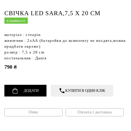
Садові фартухи і органайзери
Садове мило
Кошики,ящики,таці
Кава та чай
Садовий інструмент
СВІЧКА LED SARA,7,5 X 20 CM
Ліхтарі
Кухонні аксесуари
Термометри
в наявності
Придверні килимки,щітки для взуття,стопори
Кухонний текстиль
Настінний декор
матеріал : стеарін
Свічки
Сервірувальні килимки
живлення : 2хАА (батарейки до комплекту не входять,можна
придбати окремо)
Свічники
Сквізери
розмір : 7,5 x 20 cm
Статуетки,фігурки
Термопосуд
постачальник : Данія
790 ₴
Текстиль
Тортівниці та етажерки
ДОДАТИ
КУПИТИ В ОДИН КЛІК
Опис
Оплата і доставка