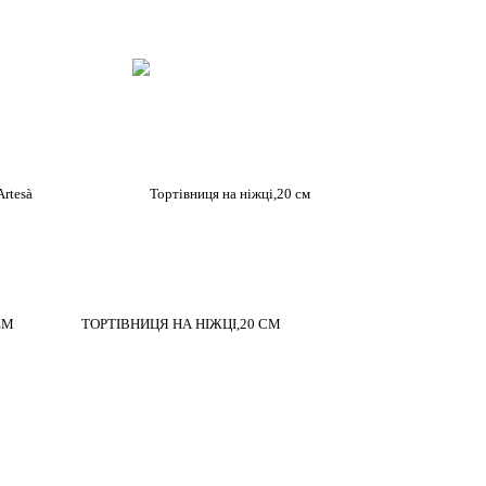
ЕМ
ТОРТІВНИЦЯ НА НІЖЦІ,20 СМ
2045 ₴
ОНТАКТИ
раїна, Київ
8(068)191-81-80
mail: dit.pov@gmail.com
STAGRAM: