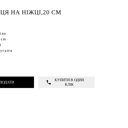
ЦЯ НА НІЖЦІ,20 СМ
міка
6 cm
й
угалія
КУПИТИ В ОДИН
ДОДАТИ
КЛІК