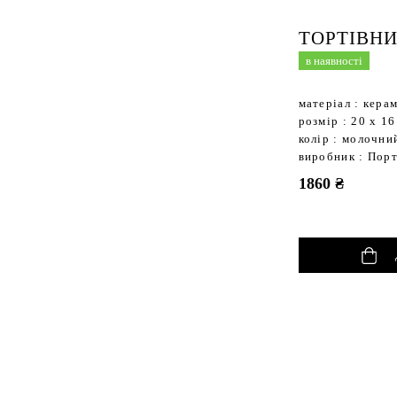
ТОРТІВНИ
в наявності
матеріал : кера
розмір : 20 х 1
колір : молочни
виробник : Порт
1860 ₴