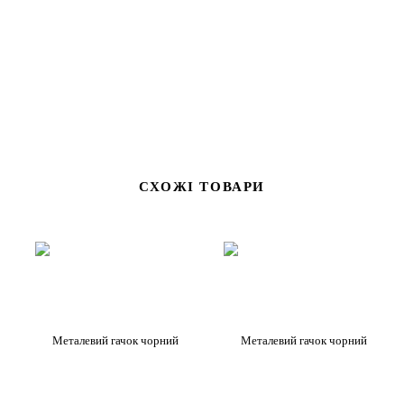
елементи. Підходить для більшості типів дверей — як
зовнішніх, так і внутрішніх.
СХОЖІ ТОВАРИ