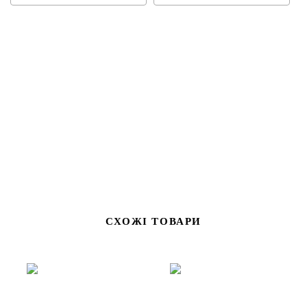
Цей блискучий піднос — незамінний аксесуар для сучасної
сервіровки. Ідеально підходить для подачі напоїв, десертів і
закусок, а також для створення стильних декор-композицій
зі свічками, фужерами чи вазами.
Полірована поверхня ефектно відбиває світло, додаючи
розкоші будь-якому інтер’єру — від домашнього до
ресторанного.
СХОЖІ ТОВАРИ