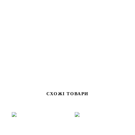
Вишукана срібляста маслянка з ефектною фігуркою оленя
стане яскравою деталлю сервірування сніданку чи
святкового столу. Завдяки збільшеному розміру підходить
для половинки стандартної пачки масла, а скляна вставка
забезпечує гігієнічність та легке очищення. Ніж у комплекті
додає зручності в користуванні.
СХОЖІ ТОВАРИ