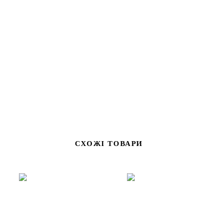
помічником у саду та городі. Завдяки загостреному довгому
лезу ніж ідеально підходить для розділення кореневищ,
підрізання рослин, обрізання зайвих пагонів і виконання
точних робіт під час висаджування.
СХОЖІ ТОВАРИ